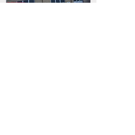
Bloco 3 - Carregosa
1
2
3
JAIME AZEVEDO, CONSTRUÇÕES, LDA.
Avenida 25 de Abril, nº1952
4540-204
AROUCA
Tlf: 256 130 318 Tlm: 917 258 175 email:
geral@jaimeazevedo.com
Copyright © 2018 Jaime Azevedo
Construções, Lda.
Alvará nº 61698
​Todos os direitos reservados | Desenvolvido
por Paulo Rocha e Tânia Rodrigues